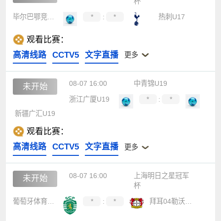
杯
毕尔巴鄂竞技U17
*
:
*
热刺U17
观看比赛：
高清线路
CCTV5
文字直播
更多
08-07 16:00
中青锦U19
未开始
浙江广厦U19
*
:
*
新疆广汇U19
观看比赛：
高清线路
CCTV5
文字直播
更多
08-07 16:00
上海明日之星冠军
未开始
杯
葡萄牙体育U17
*
:
*
拜耳04勒沃库森U17