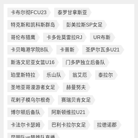
卡布尔彻FCU23
泰罗甘拿斯亚
特克斯和凯科斯群岛
彭美拉斯SP女足
哥伦布猎鹰
卡多佐莫雷拉RJ
UR布斯
卡贝略港学院B队
卡普斯
圣萨尔瓦多U21
斯洛文尼亚女篮U16
门多萨独立后备队
珀里斯特拉
乐山队
翁艾厄
泰拉尔
圣地亚哥漫游者女足
赫曼努夫
花剌子模乌尔根奇
赛瑞贝肯女足
博尔顿后备队
阿斯顿维拉U21
卡法尔卡瑟姆
巴利卡拉尔女足
拉德诺郡
昆明队vs楚雄队直播