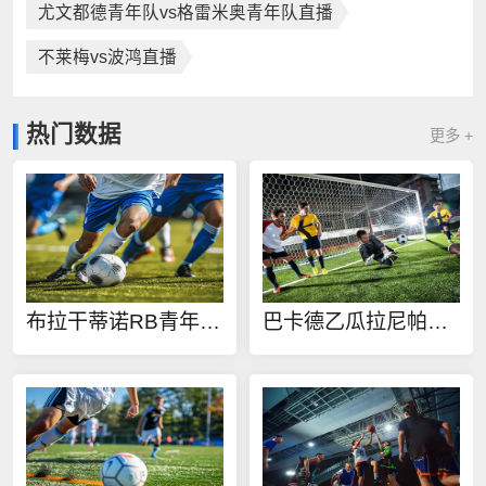
尤文都德青年队vs格雷米奥青年队直播
不莱梅vs波鸿直播
热门数据
更多 +
布拉干蒂诺RB青年队vs帕尔梅拉斯青年队直播
巴卡德乙瓜拉尼帕洛卡vs雅拉瓜SC在线观看