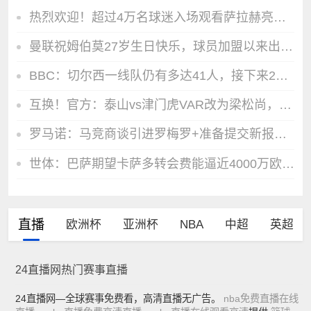
热烈欢迎！超过4万名球迷入场观看萨拉赫亮相仪式
曼联祝姆伯莫27岁生日快乐，球员加盟以来出战34场12球3助
BBC：切尔西一线队仍有多达41人，接下来25天可能要清理16名冗员
互换！官方：泰山vs津门虎VAR改为梁松尚，黄翼担任AVAR
罗马诺：马竞商谈引进罗梅罗+准备提交新报价，球员希望加盟
世体：巴萨期望卡萨多转会费能逼近4000万欧，新月不愿满足
直播
欧洲杯
亚洲杯
NBA
中超
英超
24直播网热门赛事直播
24直播网—全球赛事免费看，高清直播无广告。
nba免费直播在线