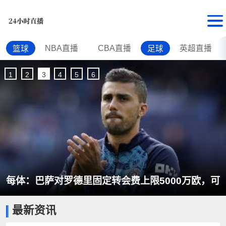
NBA直播
CBA直播
英超直播
篮球
足球
1
2
3
4
5
6
每体：巴萨对罗德里固定转会费上限5000万欧，可
最新资讯
加浮动到6000万