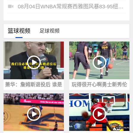
08月04日WNBA常规赛西雅图风暴83-95纽约自由人全场集锦
篮球视频
足球视频
萧华：詹姆斯退役后 谁是
玩得很开心啊勇士新秀伦
联盟门面要靠他们自己争
德博格回到儿时打球的公
取
园一顿乱杀~