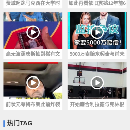
费城超跑马克西在大学时
如此再看依旧震撼12年前6
就已经是个狠角色了！
尺2寸奎·帕克的炸扣引爆全
网！
毫无波澜唐斯抽到稀有文
5000万索赔东契奇与前未
班亚马签名球星卡，示意
婚妻纠纷再起！后者先撤
大家冷静
诉再起诉
前状元夸梅布朗此前炸裂
开始磨合利拉德与克林根
言论：东契奇是湖人队史
练习挡拆配合！期待新赛
热门TAG
最佳，超越詹姆斯
季！