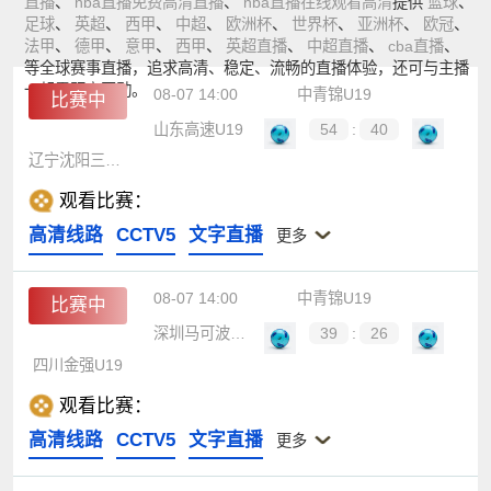
直播
、
nba直播免费高清直播
、
nba直播在线观看高清
提供
篮球
、
足球
、
英超
、
西甲
、
中超
、
欧洲杯
、
世界杯
、
亚洲杯
、
欧冠
、
法甲
、
德甲
、
意甲
、
西甲
、
英超直播
、
中超直播
、
cba直播
、
等全球赛事直播，追求高清、稳定、流畅的直播体验，还可与主播
一起零距离互动。
08-07 14:00
中青锦U19
比赛中
山东高速U19
54
:
40
辽宁沈阳三生U19
观看比赛：
高清线路
CCTV5
文字直播
更多
08-07 14:00
中青锦U19
比赛中
深圳马可波罗U19
39
:
26
四川金强U19
观看比赛：
高清线路
CCTV5
文字直播
更多