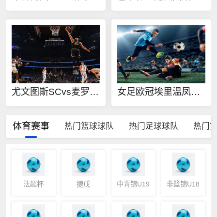
尤文图斯SCvs麦罗波利塔诺SC直播
女足欧冠埃里温凤凰女足vs雷克斯汉姆女足在线观看
体育赛事
热门篮球球队
热门足球球队
热门
法超杯
捷戊
中青锦U19
非篮锦U18