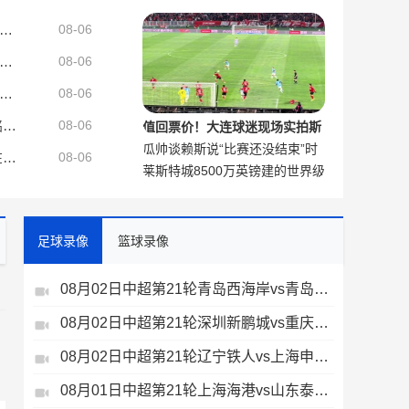
大连球迷现场助威
：骑士可能认为得到库明加或沃特森所需付出的代价是不值得的
08-06
：弗里克欣赏巴萨三名青训小将，埃斯帕特最有希望留在一线队
08-06
：费兰已同意巴黎开启转会谈判，后者将向巴萨正式提出新报价
08-06
京媒：陈盈骏与北京还在商谈续约合同 范子铭留队的概率越来越大
08-06
值回票价！大连球迷现场实拍斯
瓜帅谈赖斯说“比赛还没结束”时
坦丘天外飞仙
队记：骑士需要库明加这类球员 但他还没有在高端局证明过自己
08-06
莱斯特城8500万英镑建的世界级
说：我很喜欢，这是阿森纳的精
训练基地，只能用来备战英甲了
神
足球录像
篮球录像
08月02日中超第21轮青岛西海岸vs青岛海牛全场录像
08月02日中超第21轮深圳新鹏城vs重庆铜梁龙全场录像
、
08月02日中超第21轮辽宁铁人vs上海申花全场录像
08月01日中超第21轮上海海港vs山东泰山全场录像