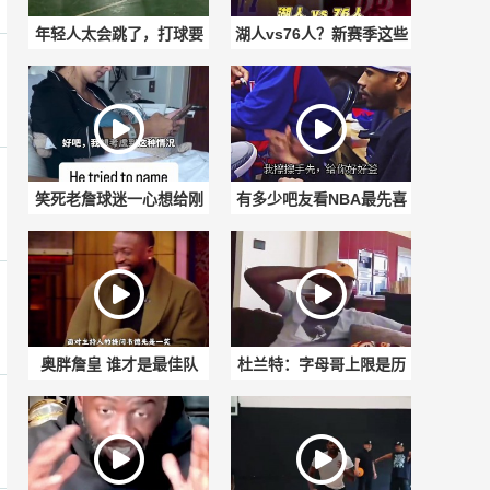
年轻人太会跳了，打球要
湖人vs76人？新赛季这些
保护好自己！
焦点对决 吧最期待什么剧
情？
笑死老詹球迷一心想给刚
有多少吧友看NBA最先喜
出生的儿子起名勒布朗
欢艾弗森， 后来是勒布
（詹姆斯）
朗？
奥胖詹皇 谁才是最佳队
杜兰特：字母哥上限是历
友? 韦德：詹姆斯来时候
史最强球员 我确实喜欢看
我已经出人头
他打球