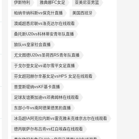
伊斯特利
雅典娜FC女足
亚美尼亚男篮
帕纳辛纳科斯vs保克什直播
美国西班牙
澳威超悉尼联vs洛克达尔在线观看
桑托斯U20vs科林蒂安青年队直播
狼队vs皇家社会直播
尤文图德U20vs圣荷西RS青年队直播
于戈尔登女足vs诺尔雪平女足直播
芬女超冠赫尔辛基女足vsHPS 女足在线观看
普里斯堤纳vsKF基卡直播
足球友谊赛加迪vs邓弗姆林在线观看
东部小牛vs南阿德莱德黑豹直播
冰岛超IA阿克拉内斯vs雷克雅未克维京古尔在线观看
德丙联萨尔布吕肯vs红白埃森在线观看