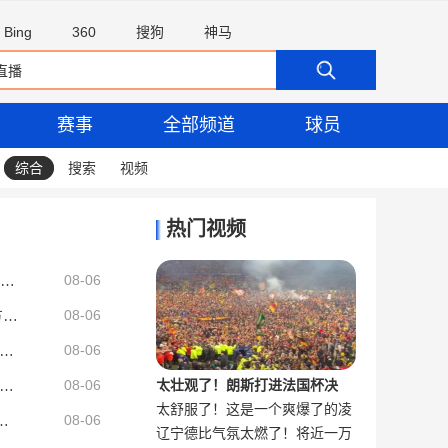
Bing
360
搜狗
神马
赛事
全部频道
球员
综合
搜索
视频
热门视频
乔丹公牛王朝都没做到过！库里带队连续3年65+胜场 NBA历史唯一
08-06
队记：谈到引援总想拿斯特鲁斯当筹码 但对方其实可能看不上他
08-06
者：维尼修斯无意离开皇马，转会阿森纳传闻毫无依据
08-06
：皇马签迪奥曼德已达成全面协议，转会费1.15亿欧+浮动！
08-06
太壮观了！朗斯打进法国杯决
太舒服了！这是一个爽爆了的凌
阿隆索谈贾祖利：16岁就和洛卡特利这样的球员交手，这经历很宝贵
赛，球迷疯狂冲场庆祝
雷霆前2 湖人3 火箭4 爵士8 勇士10
08-06
辽宁德比气氛太燃了！将近一万
空抽射合集