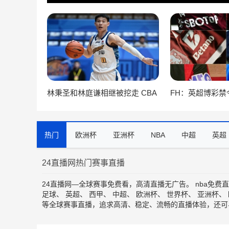
林秉圣和林庭谦相继被挖走 CBA
FH：英超博彩禁
在薪金方面已经没有任何优势了
助商转战袖标与
热门
欧洲杯
亚洲杯
NBA
中超
英超
24直播网热门赛事直播
24直播网—全球赛事免费看，高清直播无广告。
nba免费
足球
、
英超
、
西甲
、
中超
、
欧洲杯
、
世界杯
、
亚洲杯
、
等全球赛事直播，追求高清、稳定、流畅的直播体验，还可