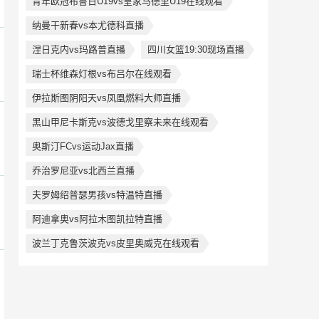
青年欧冠布鲁日U19vs皇家马德里U19在线观看
纳曼干新春vs本尤德科直播
涅日克内vs玛路普直播
四川女篮19:30现场直播
瑞士杯维森灯根vs布吕尔在线观看
伊拉斯图阴阳天vs凤凰燃料大师直播
黑山甲尼卡斯克vs波德戈里察未来在线观看
奥斯汀FCvs运动Jax直播
乔治罗尼亚vs北西兰直播
夫罗姆绍普瑟男孩vs特温特直播
阿迪拿奥vs阿拉木图凯拉特直播
波兰丁克鲁茨波克vs皮里奥威克在线观看