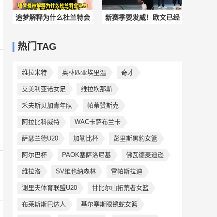
追梦解释为什么杜兰特会
新赛季要发威！欧文已经
认为76人强于宇宙勇：典
100%健康归来！单挑依旧
热门TAG
型的得分相加
无解
维拉米特
奥林匹亚埃里温
奇才
艾美利亚诺女足
维拉坎那斯
禾夫斯贝加青年队
帕蒂赞斯克
阿拉比科威特
WAC卡萨布兰卡
萨瑟兰德U20
加勒比杯
彭里斯黑豹女篮
阿尔巴杯
PAOK塞萨洛尼基
佛瓦德麦迪逊
维拉洛
SV维也纳森林
雷帕斯拉迪
谢里夫体育联盟U20
甘比尔山拓荒者女篮
布莱斯斯巴达人
基尔塞斯眼镜蛇女篮