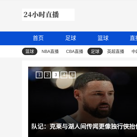
首页
足球
篮球
直
篮球
NBA直播
CBA直播
足球
英超直播
中
1
2
3
4
5
TA：埃弗顿内部认为，诺尔高在场上仍能做出巨大贡献