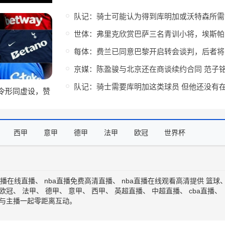
队记
世体
每体
令形同虚设，赞
训练服规避限制
西甲
意甲
德甲
法甲
欧冠
世界杯
直播在线直播
、
nba直播免费高清直播
、
nba直播在线观看高清
提供
篮球
欧冠
、
法甲
、
德甲
、
意甲
、
西甲
、
英超直播
、
中超直播
、
cba直播
、
与主播一起零距离互动。