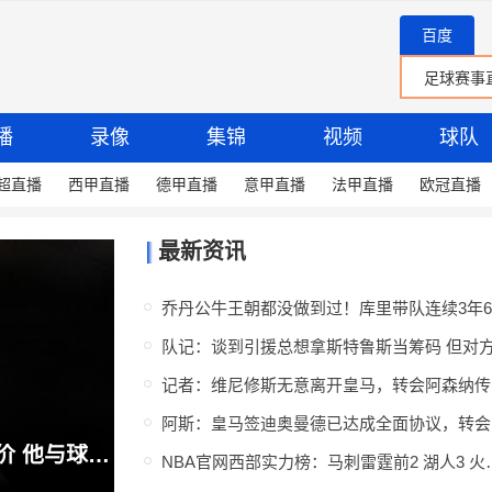
百度
播
录像
集锦
视频
球队
超直播
西甲直播
德甲直播
意甲直播
法甲直播
欧冠直播
最新资讯
记
阿斯
队记：克莱与湖人间传闻更像独行侠抬价 他与球队年轻化进程不符
NBA官网西部实力榜：马刺